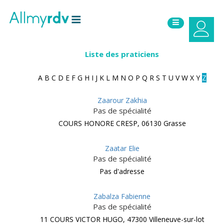
Aller au contenu
Sauter au menu principal
Liste des praticiens
A
B
C
D
E
F
G
H
I
J
K
L
M
N
O
P
Q
R
S
T
U
V
W
X
Y
Z
Zaarour Zakhia
Pas de spécialité
COURS HONORE CRESP, 06130 Grasse
Zaatar Elie
Pas de spécialité
Pas d'adresse
Zabalza Fabienne
Pas de spécialité
11 COURS VICTOR HUGO, 47300 Villeneuve-sur-lot