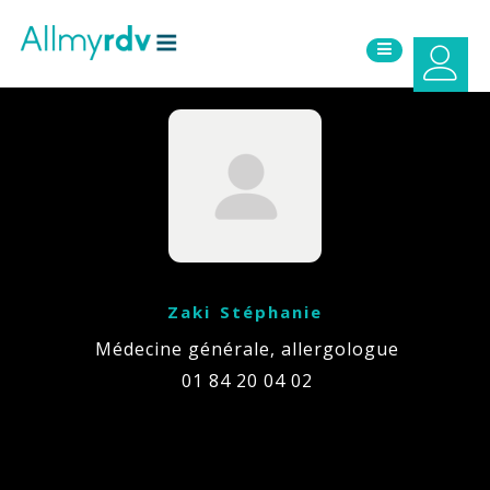
Aller au contenu
Sauter au menu principal
Zaki Stéphanie
Médecine générale, allergologue
01 84 20 04 02