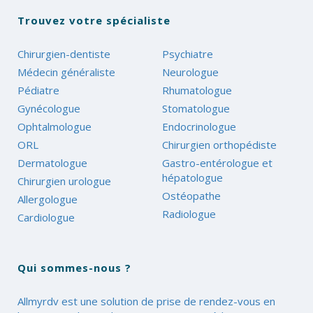
Trouvez votre spécialiste
Chirurgien-dentiste
Psychiatre
Médecin généraliste
Neurologue
Pédiatre
Rhumatologue
Gynécologue
Stomatologue
Ophtalmologue
Endocrinologue
ORL
Chirurgien orthopédiste
Dermatologue
Gastro-entérologue et
hépatologue
Chirurgien urologue
Ostéopathe
Allergologue
Radiologue
Cardiologue
Qui sommes-nous ?
Allmyrdv est une solution de prise de rendez-vous en