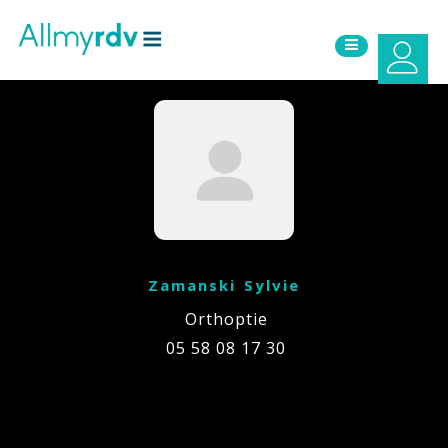
Aller au contenu
Sauter au menu principal
Zamanski Sylvie
Orthoptie
05 58 08 17 30