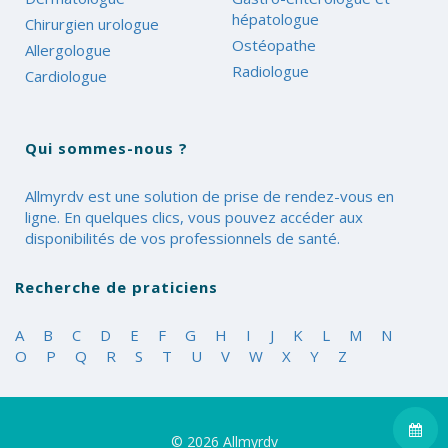
hépatologue
Chirurgien urologue
Ostéopathe
Allergologue
Radiologue
Cardiologue
Qui sommes-nous ?
Allmyrdv est une solution de prise de rendez-vous en
ligne. En quelques clics, vous pouvez accéder aux
disponibilités de vos professionnels de santé.
Recherche de praticiens
A
B
C
D
E
F
G
H
I
J
K
L
M
N
O
P
Q
R
S
T
U
V
W
X
Y
Z
© 2026
Allmyrdv