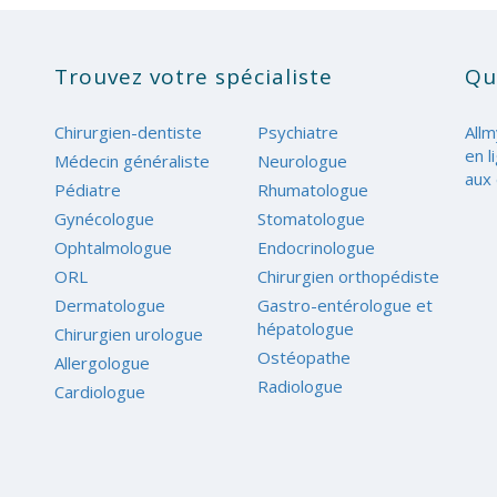
Trouvez votre spécialiste
Qu
Chirurgien-dentiste
Psychiatre
Allm
en l
Médecin généraliste
Neurologue
aux 
Pédiatre
Rhumatologue
Gynécologue
Stomatologue
Ophtalmologue
Endocrinologue
ORL
Chirurgien orthopédiste
Dermatologue
Gastro-entérologue et
hépatologue
Chirurgien urologue
Ostéopathe
Allergologue
Radiologue
Cardiologue