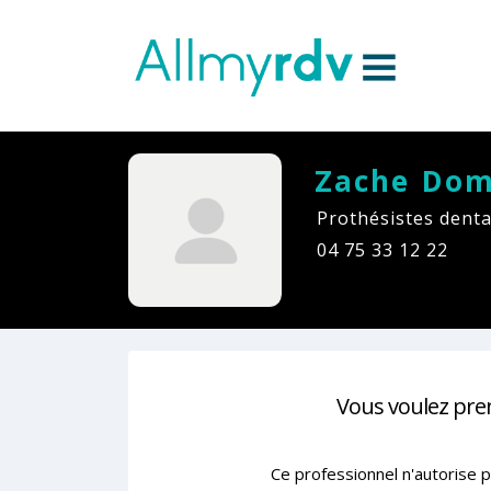
Aller au contenu
Sauter au menu principal
Zache Dom
Prothésistes denta
04 75 33 12 22
Vous voulez pre
Ce professionnel n'autorise p