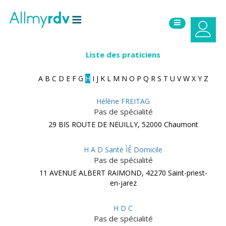
Aller au contenu
Sauter au menu principal
Liste des praticiens
A
B
C
D
E
F
G
H
I
J
K
L
M
N
O
P
Q
R
S
T
U
V
W
X
Y
Z
Hélène FREITAG
Pas de spécialité
29 BIS ROUTE DE NEUILLY, 52000 Chaumont
H A D Santé ÌÊ Domicile
Pas de spécialité
11 AVENUE ALBERT RAIMOND, 42270 Saint-priest-
en-jarez
H D C
Pas de spécialité