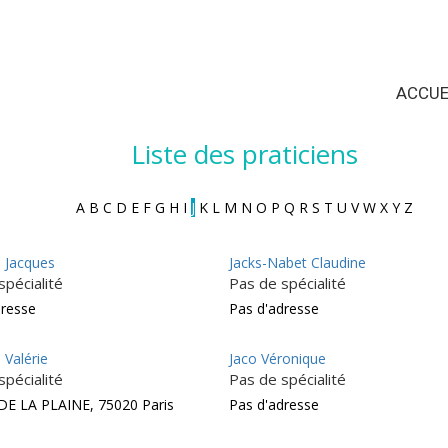
ACCUE
Liste des praticiens
A
B
C
D
E
F
G
H
I
J
K
L
M
N
O
P
Q
R
S
T
U
V
W
X
Y
Z
a Jacques
Jacks-Nabet Claudine
spécialité
Pas de spécialité
dresse
Pas d'adresse
 Valérie
Jaco Véronique
spécialité
Pas de spécialité
DE LA PLAINE, 75020 Paris
Pas d'adresse