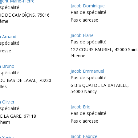
gent Marie-Pierre
Jacob Dominique
spécialité
Pas de spécialité
UE DE CAMOÌÇNS, 75016
Pas d'adresse
6ème
Jacob Elahe
 Arnaud
Pas de spécialité
spécialité
122 COURS FAURIEL, 42000 Saint
dresse
étienne
n Bruno
Jacob Emmanuel
spécialité
Pas de spécialité
DU BAS DE LAVAL, 70220
6 BIS QUAI DE LA BATAILLE,
lles
54000 Nancy
 Olivier
Jacob Eric
spécialité
Pas de spécialité
E LA GARE, 67118
Pas d'adresse
sheim
Jacob Fabrice
 Xavier