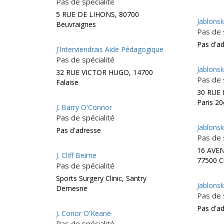
Pas de spécialité
5 RUE DE LIHONS, 80700
Jablons
Beuvraignes
Pas de 
Pas d'a
J'Interviendrais Aide Pédagogique
Pas de spécialité
Jablons
32 RUE VICTOR HUGO, 14700
Pas de 
Falaise
30 RUE
Paris 2
J. Barry O'Connor
Pas de spécialité
Jablonsk
Pas d'adresse
Pas de 
16 AVE
J. Cliff Beirne
77500 C
Pas de spécialité
Sports Surgery Clinic, Santry
Jablonsk
Demesne
Pas de 
Pas d'a
J. Conor O'Keane
Pas de spécialité