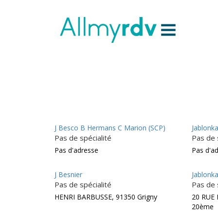
Aller au contenu
Sauter au menu principal
J Besco B Hermans C Marion (SCP)
Jablonk
Pas de spécialité
Pas de 
Pas d'adresse
Pas d'a
J Besnier
Jablonka
Pas de spécialité
Pas de 
HENRI BARBUSSE, 91350 Grigny
20 RUE 
20ème