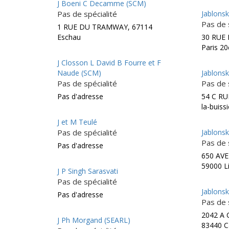
J Boeni C Decamme (SCM)
Pas de spécialité
Jablonsk
Pas de 
1 RUE DU TRAMWAY, 67114
Eschau
30 RUE
Paris 2
J Closson L David B Fourre et F
Naude (SCM)
Jablonsk
Pas de spécialité
Pas de 
Pas d'adresse
54 C RU
la-buiss
J et M Teulé
Pas de spécialité
Jablonsk
Pas de 
Pas d'adresse
650 AV
59000 Li
J P Singh Sarasvati
Pas de spécialité
Jablonsk
Pas d'adresse
Pas de 
2042 A
J Ph Morgand (SEARL)
83440 Ca