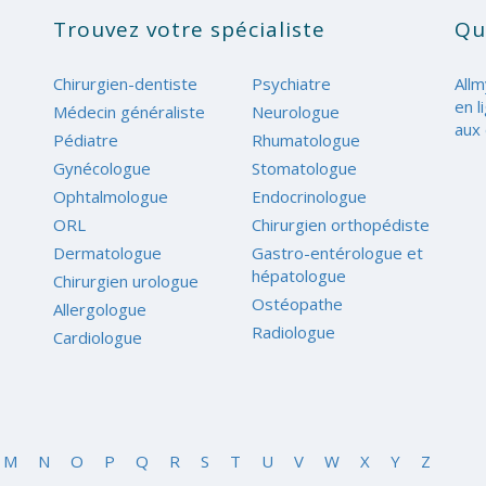
Trouvez votre spécialiste
Qu
Chirurgien-dentiste
Psychiatre
Allm
en l
Médecin généraliste
Neurologue
aux 
Pédiatre
Rhumatologue
Gynécologue
Stomatologue
Ophtalmologue
Endocrinologue
ORL
Chirurgien orthopédiste
Dermatologue
Gastro-entérologue et
hépatologue
Chirurgien urologue
Ostéopathe
Allergologue
Radiologue
Cardiologue
M
N
O
P
Q
R
S
T
U
V
W
X
Y
Z