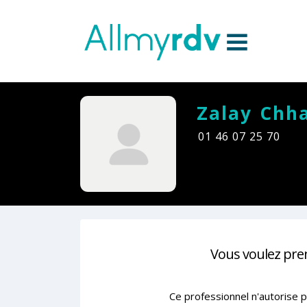
Aller au contenu
Sauter au menu principal
Zalay Chh
01 46 07 25 70
Vous voulez pre
Ce professionnel n'autorise p