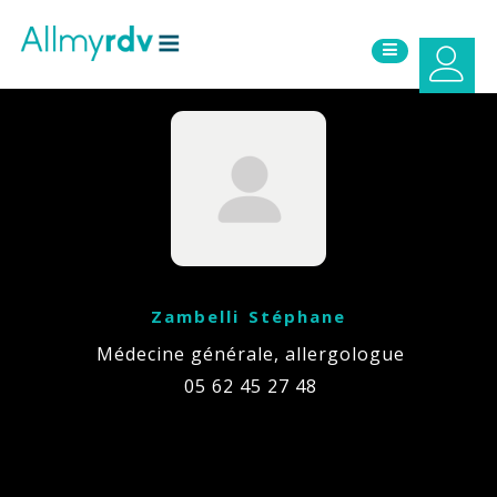
Aller au contenu
Sauter au menu principal
Zambelli Stéphane
Médecine générale, allergologue
05 62 45 27 48