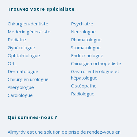
Trouvez votre spécialiste
Chirurgien-dentiste
Psychiatre
Médecin généraliste
Neurologue
Pédiatre
Rhumatologue
Gynécologue
Stomatologue
Ophtalmologue
Endocrinologue
ORL
Chirurgien orthopédiste
Dermatologue
Gastro-entérologue et
hépatologue
Chirurgien urologue
Ostéopathe
Allergologue
Radiologue
Cardiologue
Qui sommes-nous ?
Allmyrdv est une solution de prise de rendez-vous en