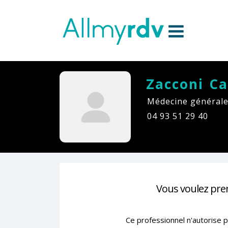
Aller au contenu
Sauter au menu principal
Zacconi C
Médecine générale
04 93 51 29 40
Vous voulez pre
Ce professionnel n'autorise p