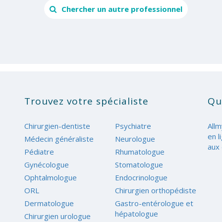
Chercher un autre professionnel
Trouvez votre spécialiste
Qu
Chirurgien-dentiste
Psychiatre
Allm
en l
Médecin généraliste
Neurologue
aux 
Pédiatre
Rhumatologue
Gynécologue
Stomatologue
Ophtalmologue
Endocrinologue
ORL
Chirurgien orthopédiste
Dermatologue
Gastro-entérologue et
hépatologue
Chirurgien urologue