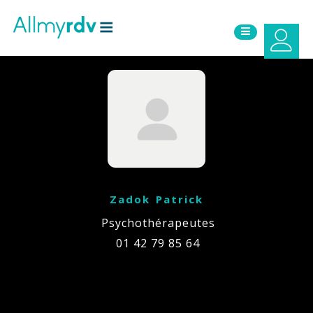
Aller au contenu
Sauter au menu principal
Zadok Patrick
Psychothérapeutes
01 42 79 85 64