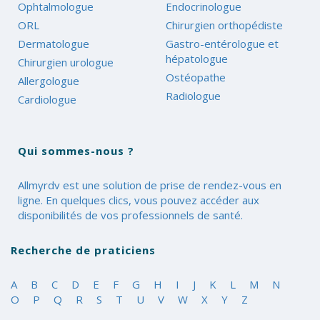
Ophtalmologue
Endocrinologue
ORL
Chirurgien orthopédiste
Dermatologue
Gastro-entérologue et
hépatologue
Chirurgien urologue
Ostéopathe
Allergologue
Radiologue
Cardiologue
Qui sommes-nous ?
Allmyrdv est une solution de prise de rendez-vous en
ligne. En quelques clics, vous pouvez accéder aux
disponibilités de vos professionnels de santé.
Recherche de praticiens
A
B
C
D
E
F
G
H
I
J
K
L
M
N
O
P
Q
R
S
T
U
V
W
X
Y
Z