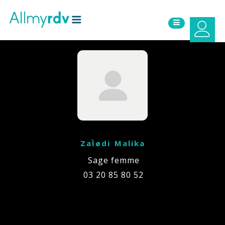
Aller au contenu
Sauter au menu principal
ZaÌødi Malika
Sage femme
03 20 85 80 52