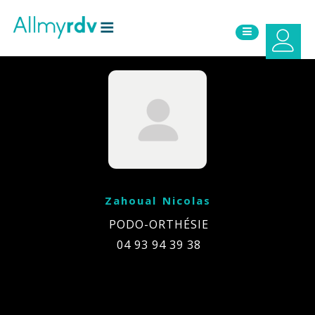
Aller au contenu
Sauter au menu principal
Zahoual Nicolas
PODO-ORTHÉSIE
04 93 94 39 38