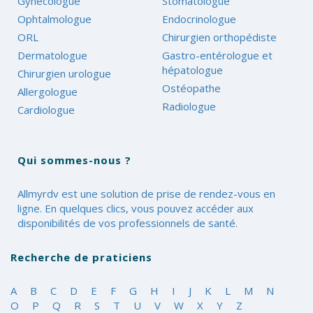
Gynécologue
Stomatologue
Ophtalmologue
Endocrinologue
ORL
Chirurgien orthopédiste
Dermatologue
Gastro-entérologue et
hépatologue
Chirurgien urologue
Ostéopathe
Allergologue
Radiologue
Cardiologue
Qui sommes-nous ?
Allmyrdv est une solution de prise de rendez-vous en
ligne. En quelques clics, vous pouvez accéder aux
disponibilités de vos professionnels de santé.
Recherche de praticiens
A
B
C
D
E
F
G
H
I
J
K
L
M
N
O
P
Q
R
S
T
U
V
W
X
Y
Z