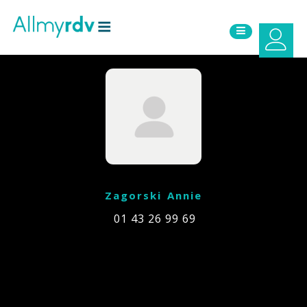
Aller au contenu
Sauter au menu principal
Zagorski Annie
01 43 26 99 69