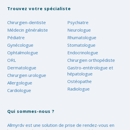
Trouvez votre spécialiste
Chirurgien-dentiste
Psychiatre
Médecin généraliste
Neurologue
Pédiatre
Rhumatologue
Gynécologue
Stomatologue
Ophtalmologue
Endocrinologue
ORL
Chirurgien orthopédiste
Dermatologue
Gastro-entérologue et
hépatologue
Chirurgien urologue
Ostéopathe
Allergologue
Radiologue
Cardiologue
Qui sommes-nous ?
Allmyrdv est une solution de prise de rendez-vous en