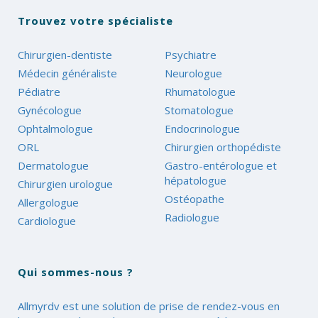
Trouvez votre spécialiste
Chirurgien-dentiste
Psychiatre
Médecin généraliste
Neurologue
Pédiatre
Rhumatologue
Gynécologue
Stomatologue
Ophtalmologue
Endocrinologue
ORL
Chirurgien orthopédiste
Dermatologue
Gastro-entérologue et
hépatologue
Chirurgien urologue
Ostéopathe
Allergologue
Radiologue
Cardiologue
Qui sommes-nous ?
Allmyrdv est une solution de prise de rendez-vous en