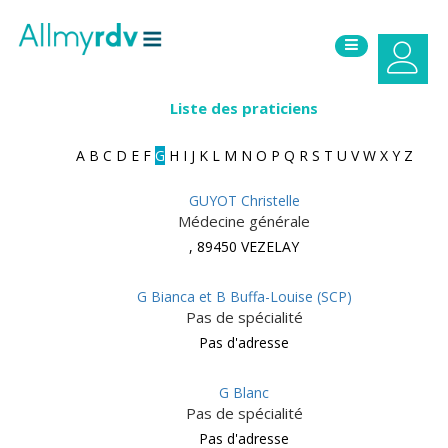
Aller au contenu
Sauter au menu principal
Liste des praticiens
A
B
C
D
E
F
G
H
I
J
K
L
M
N
O
P
Q
R
S
T
U
V
W
X
Y
Z
GUYOT Christelle
Médecine générale
, 89450 VEZELAY
G Bianca et B Buffa-Louise (SCP)
Pas de spécialité
Pas d'adresse
G Blanc
Pas de spécialité
Pas d'adresse