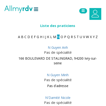
Aller au contenu
Sauter au menu principal
Liste des praticiens
A
B
C
D
E
F
G
H
I
J
K
L
M
N
O
P
Q
R
S
T
U
V
W
X
Y
Z
N Guyen Anh
Pas de spécialité
166 BOULEVARD DE STALINGRAD, 94200 Ivry-sur-
seine
N Guyen Minh
Pas de spécialité
Pas d'adresse
N'Damité Nicole
Pas de spécialité