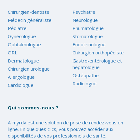
Chirurgien-dentiste
Psychiatre
Médecin généraliste
Neurologue
Pédiatre
Rhumatologue
Gynécologue
Stomatologue
Ophtalmologue
Endocrinologue
ORL
Chirurgien orthopédiste
Dermatologue
Gastro-entérologue et
hépatologue
Chirurgien urologue
Ostéopathe
Allergologue
Radiologue
Cardiologue
Qui sommes-nous ?
Allmyrdv est une solution de prise de rendez-vous en
ligne. En quelques clics, vous pouvez accéder aux
disponibilités de vos professionnels de santé.