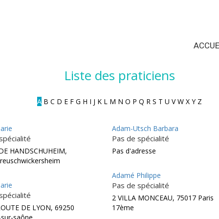
ACCUE
Liste des praticiens
A
B
C
D
E
F
G
H
I
J
K
L
M
N
O
P
Q
R
S
T
U
V
W
X
Y
Z
arie
Adam-Utsch Barbara
spécialité
Pas de spécialité
 DE HANDSCHUHEIM,
Pas d'adresse
reuschwickersheim
Adamé Philippe
arie
Pas de spécialité
spécialité
2 VILLA MONCEAU, 75017 Paris
ROUTE DE LYON, 69250
17ème
e-sur-saône