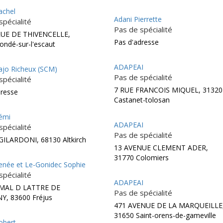
achel
Adani Pierrette
spécialité
Pas de spécialité
RUE DE THIVENCELLE,
Pas d'adresse
ondé-sur-l'escaut
ADAPEAI
jo Richeux (SCM)
Pas de spécialité
spécialité
7 RUE FRANCOIS MIQUEL, 31320
dresse
Castanet-tolosan
émi
ADAPEAI
spécialité
Pas de spécialité
GILARDONI, 68130 Altkirch
13 AVENUE CLEMENT ADER,
31770 Colomiers
née et Le-Gonidec Sophie
spécialité
ADAPEAI
 MAL D LATTRE DE
Pas de spécialité
Y, 83600 Fréjus
471 AVENUE DE LA MARQUEILLE
31650 Saint-orens-de-gameville
obert