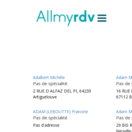
Aller au contenu
Sauter au menu principal
Adalbert Michèle
Adam M
Pas de spécialité
Pas de 
2 RUE D ALFAZ DEL PI, 64230
16 RUE
Artiguelouve
67112 B
ADAM (LEBOUTTE) Francine
Adam M
Pas de spécialité
Pas de 
Pas d'adresse
29 BIS 
Neuvill