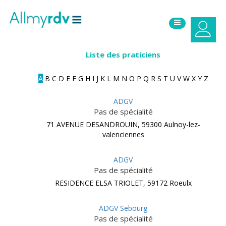
Aller au contenu
Sauter au menu principal
Liste des praticiens
A
B
C
D
E
F
G
H
I
J
K
L
M
N
O
P
Q
R
S
T
U
V
W
X
Y
Z
ADGV
Pas de spécialité
71 AVENUE DESANDROUIN, 59300 Aulnoy-lez-
valenciennes
ADGV
Pas de spécialité
RESIDENCE ELSA TRIOLET, 59172 Roeulx
ADGV Sebourg
Pas de spécialité