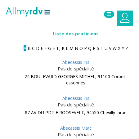
Aller au contenu
Sauter au menu principal
Liste des praticiens
A
B
C
D
E
F
G
H
I
J
K
L
M
N
O
P
Q
R
S
T
U
V
W
X
Y
Z
Abecassis Iris
Pas de spécialité
24 BOULEVARD GEORGES MICHEL, 91100 Corbeil-
essonnes
Abecassis Iris
Pas de spécialité
87 AV DU PDT F ROOSEVELT, 94550 Chevilly-larue
Abecassis Marc
Pas de spécialité