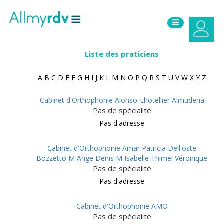
Aller au contenu
Sauter au menu principal
Liste des praticiens
A
B
C
D
E
F
G
H
I
J
K
L
M
N
O
P
Q
R
S
T
U
V
W
X
Y
Z
Cabinet d'Orthophonie Alonso-Lhotellier Almudena
Pas de spécialité
Pas d'adresse
Cabinet d'Orthophonie Amar Patricia Dell'oste
Bozzetto M Ange Denis M Isabelle Thimel Véronique
Pas de spécialité
Pas d'adresse
Cabinet d'Orthophonie AMO
Pas de spécialité