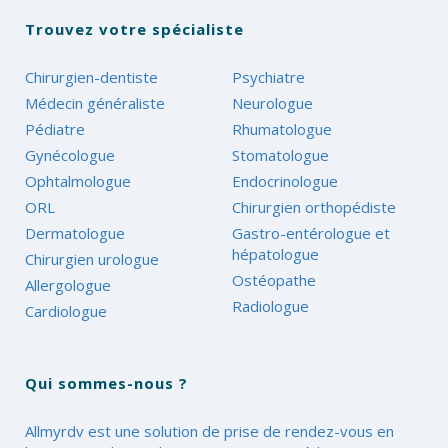
Trouvez votre spécialiste
Chirurgien-dentiste
Psychiatre
Médecin généraliste
Neurologue
Pédiatre
Rhumatologue
Gynécologue
Stomatologue
Ophtalmologue
Endocrinologue
ORL
Chirurgien orthopédiste
Dermatologue
Gastro-entérologue et
hépatologue
Chirurgien urologue
Ostéopathe
Allergologue
Radiologue
Cardiologue
Qui sommes-nous ?
Allmyrdv est une solution de prise de rendez-vous en