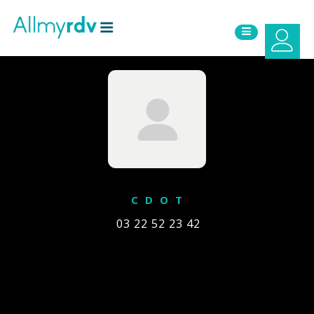
Aller au contenu
Sauter au menu principal
C D O T
03 22 52 23 42