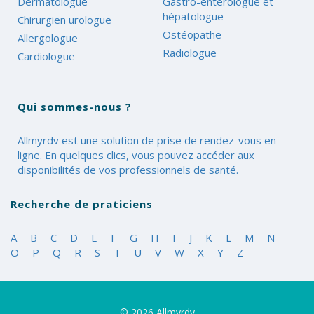
Dermatologue
Gastro-entérologue et
hépatologue
Chirurgien urologue
Ostéopathe
Allergologue
Radiologue
Cardiologue
Qui sommes-nous ?
Allmyrdv est une solution de prise de rendez-vous en
ligne. En quelques clics, vous pouvez accéder aux
disponibilités de vos professionnels de santé.
Recherche de praticiens
A
B
C
D
E
F
G
H
I
J
K
L
M
N
O
P
Q
R
S
T
U
V
W
X
Y
Z
© 2026
Allmyrdv