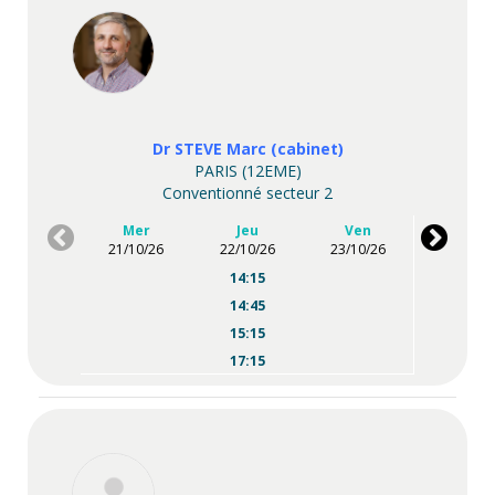
Dr STEVE Marc (cabinet)
PARIS (12EME)
Conventionné secteur 2
Mer
Jeu
Ven
21/10/26
22/10/26
23/10/26
14:15
14:45
15:15
17:15
17:30
18:30
18:45