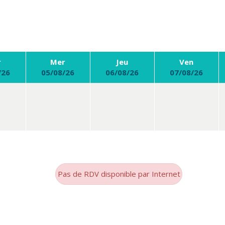
r
Mer
Jeu
Ven
/26
05/08/26
06/08/26
07/08/26
Pas de RDV disponible par Internet