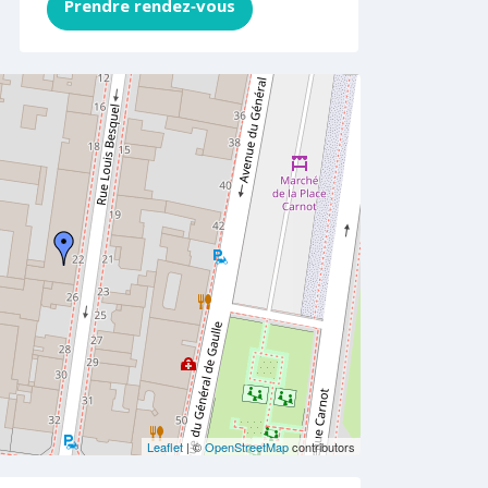
Prendre rendez‑vous
Leaflet
| ©
OpenStreetMap
contributors