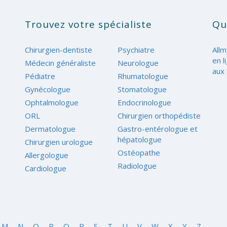
Trouvez votre spécialiste
Qu
Chirurgien-dentiste
Psychiatre
Allm
en l
Médecin généraliste
Neurologue
aux 
Pédiatre
Rhumatologue
Gynécologue
Stomatologue
Ophtalmologue
Endocrinologue
ORL
Chirurgien orthopédiste
Dermatologue
Gastro-entérologue et
hépatologue
Chirurgien urologue
Ostéopathe
Allergologue
Radiologue
Cardiologue
M
N
O
P
Q
R
S
T
U
V
W
X
Y
Z