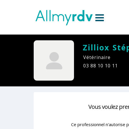
Aller au contenu
Sauter au menu principal
Zilliox St
Vétérinaire
03 88 10 10 11
Vous voulez pre
Ce professionnel n'autorise p