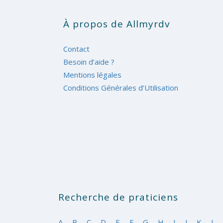
À propos de Allmyrdv
Contact
Besoin d’aide ?
Mentions légales
Conditions Générales d’Utilisation
Recherche de praticiens
A
B
C
D
E
F
G
H
I
J
K
L