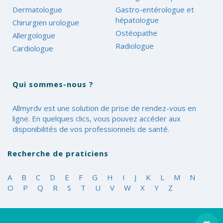
Dermatologue
Gastro-entérologue et
hépatologue
Chirurgien urologue
Ostéopathe
Allergologue
Radiologue
Cardiologue
Qui sommes-nous ?
Allmyrdv est une solution de prise de rendez-vous en
ligne. En quelques clics, vous pouvez accéder aux
disponibilités de vos professionnels de santé.
Recherche de praticiens
A
B
C
D
E
F
G
H
I
J
K
L
M
N
O
P
Q
R
S
T
U
V
W
X
Y
Z