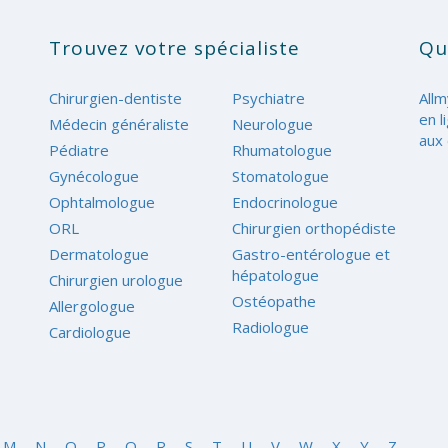
Trouvez votre spécialiste
Qu
Chirurgien-dentiste
Psychiatre
Allm
en l
Médecin généraliste
Neurologue
aux 
Pédiatre
Rhumatologue
Gynécologue
Stomatologue
Ophtalmologue
Endocrinologue
ORL
Chirurgien orthopédiste
Dermatologue
Gastro-entérologue et
hépatologue
Chirurgien urologue
Ostéopathe
Allergologue
Radiologue
Cardiologue
M
N
O
P
Q
R
S
T
U
V
W
X
Y
Z