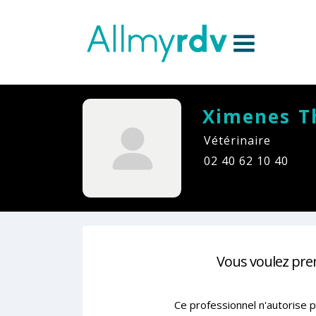
Aller au contenu
Sauter au menu principal
Ximenes T
Vétérinaire
02 40 62 10 40
Vous voulez pre
Ce professionnel n'autorise p