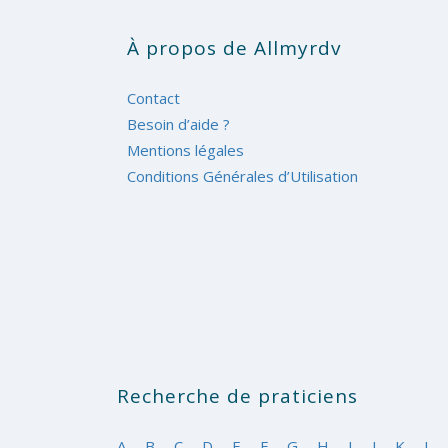
À propos de Allmyrdv
Contact
Besoin d’aide ?
Mentions légales
Conditions Générales d’Utilisation
Recherche de praticiens
A
B
C
D
E
F
G
H
I
J
K
L