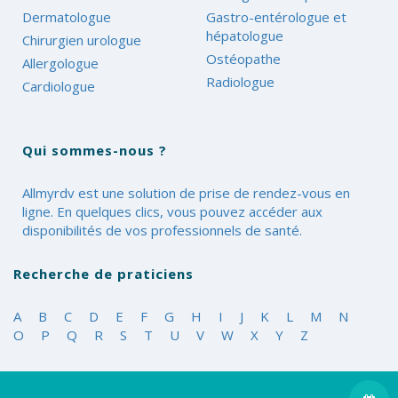
Dermatologue
Gastro-entérologue et
hépatologue
Chirurgien urologue
Ostéopathe
Allergologue
Radiologue
Cardiologue
Qui sommes-nous ?
Allmyrdv est une solution de prise de rendez-vous en
ligne. En quelques clics, vous pouvez accéder aux
disponibilités de vos professionnels de santé.
Recherche de praticiens
A
B
C
D
E
F
G
H
I
J
K
L
M
N
O
P
Q
R
S
T
U
V
W
X
Y
Z