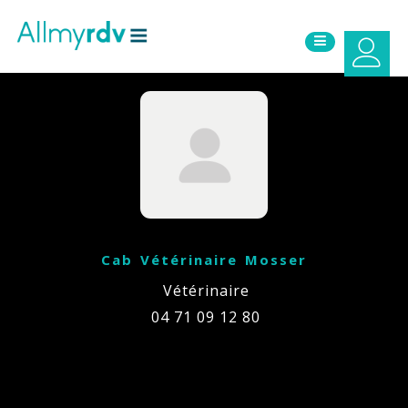
Aller au contenu
Sauter au menu principal
Cab Vétérinaire Mosser
Vétérinaire
04 71 09 12 80