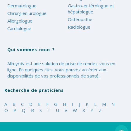
Dermatologue
Gastro-entérologue et
hépatologue
Chirurgien urologue
Ostéopathe
Allergologue
Radiologue
Cardiologue
Qui sommes-nous ?
Allmyrdv est une solution de prise de rendez-vous en
ligne. En quelques clics, vous pouvez accéder aux
disponibilités de vos professionnels de santé.
Recherche de praticiens
A
B
C
D
E
F
G
H
I
J
K
L
M
N
O
P
Q
R
S
T
U
V
W
X
Y
Z