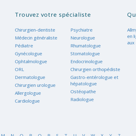
Trouvez votre spécialiste
Qu
Chirurgien-dentiste
Psychiatre
Allm
en l
Médecin généraliste
Neurologue
aux 
Pédiatre
Rhumatologue
Gynécologue
Stomatologue
Ophtalmologue
Endocrinologue
ORL
Chirurgien orthopédiste
Dermatologue
Gastro-entérologue et
hépatologue
Chirurgien urologue
Ostéopathe
Allergologue
Radiologue
Cardiologue
M
N
O
P
Q
R
S
T
U
V
W
X
Y
Z