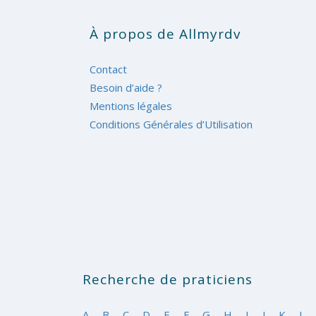
À propos de Allmyrdv
Contact
Besoin d’aide ?
Mentions légales
Conditions Générales d’Utilisation
Recherche de praticiens
A
B
C
D
E
F
G
H
I
J
K
L