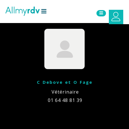
Aller au contenu
Sauter au menu principal
C Debove et O Fage
Vétérinaire
01 64 48 81 39