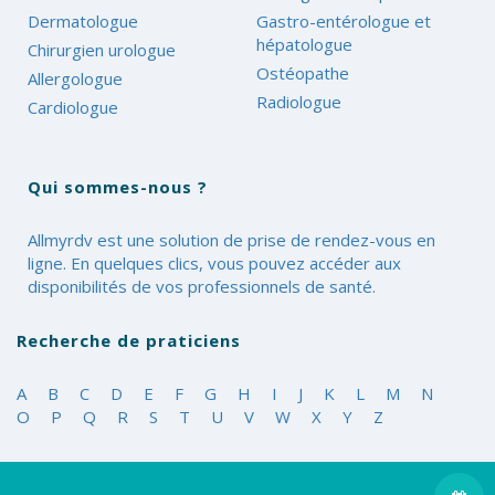
Dermatologue
Gastro-entérologue et
hépatologue
Chirurgien urologue
Ostéopathe
Allergologue
Radiologue
Cardiologue
Qui sommes-nous ?
Allmyrdv est une solution de prise de rendez-vous en
ligne. En quelques clics, vous pouvez accéder aux
disponibilités de vos professionnels de santé.
Recherche de praticiens
A
B
C
D
E
F
G
H
I
J
K
L
M
N
O
P
Q
R
S
T
U
V
W
X
Y
Z