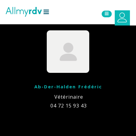
Aller au contenu
Sauter au menu principal
Ab-Der-Halden Frédéric
Vétérinaire
04 72 15 93 43