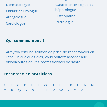
Dermatologue
Gastro-entérologue et
hépatologue
Chirurgien urologue
Ostéopathe
Allergologue
Radiologue
Cardiologue
Qui sommes-nous ?
Allmyrdv est une solution de prise de rendez-vous en
ligne. En quelques clics, vous pouvez accéder aux
disponibilités de vos professionnels de santé.
Recherche de praticiens
A
B
C
D
E
F
G
H
I
J
K
L
M
N
O
P
Q
R
S
T
U
V
W
X
Y
Z