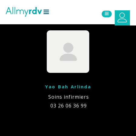
Aller au contenu
Sauter au menu principal
Yao Bah Arlinda
Soins infirmiers
03 26 06 36 99