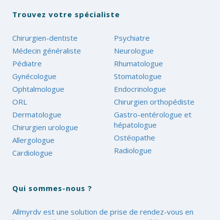
Trouvez votre spécialiste
Chirurgien-dentiste
Psychiatre
Médecin généraliste
Neurologue
Pédiatre
Rhumatologue
Gynécologue
Stomatologue
Ophtalmologue
Endocrinologue
ORL
Chirurgien orthopédiste
Dermatologue
Gastro-entérologue et
hépatologue
Chirurgien urologue
Ostéopathe
Allergologue
Radiologue
Cardiologue
Qui sommes-nous ?
Allmyrdv est une solution de prise de rendez-vous en