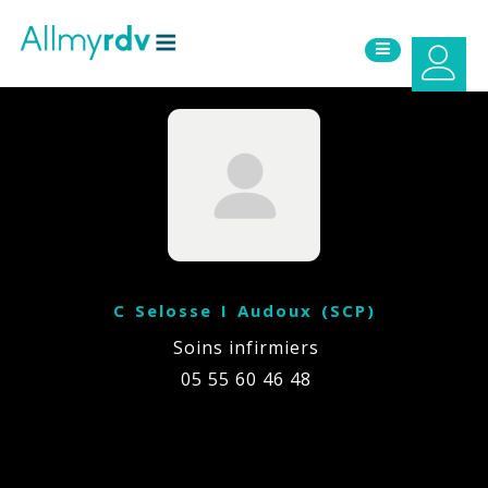
Aller au contenu
Sauter au menu principal
C Selosse I Audoux (SCP)
Soins infirmiers
05 55 60 46 48