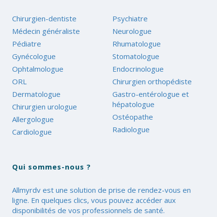
Chirurgien-dentiste
Psychiatre
Médecin généraliste
Neurologue
Pédiatre
Rhumatologue
Gynécologue
Stomatologue
Ophtalmologue
Endocrinologue
ORL
Chirurgien orthopédiste
Dermatologue
Gastro-entérologue et
hépatologue
Chirurgien urologue
Ostéopathe
Allergologue
Radiologue
Cardiologue
Qui sommes-nous ?
Allmyrdv est une solution de prise de rendez-vous en
ligne. En quelques clics, vous pouvez accéder aux
disponibilités de vos professionnels de santé.