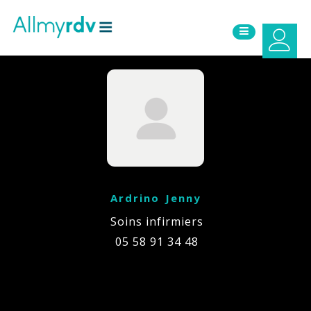
Aller au contenu
Sauter au menu principal
Ardrino Jenny
Soins infirmiers
05 58 91 34 48