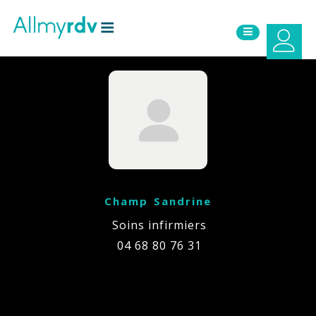
Aller au contenu
Sauter au menu principal
Champ Sandrine
Soins infirmiers
04 68 80 76 31