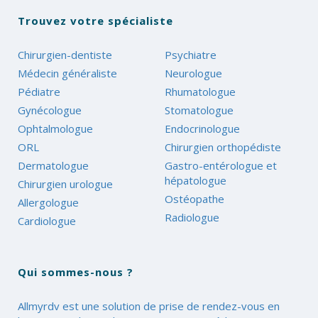
Trouvez votre spécialiste
Chirurgien-dentiste
Psychiatre
Médecin généraliste
Neurologue
Pédiatre
Rhumatologue
Gynécologue
Stomatologue
Ophtalmologue
Endocrinologue
ORL
Chirurgien orthopédiste
Dermatologue
Gastro-entérologue et
hépatologue
Chirurgien urologue
Ostéopathe
Allergologue
Radiologue
Cardiologue
Qui sommes-nous ?
Allmyrdv est une solution de prise de rendez-vous en