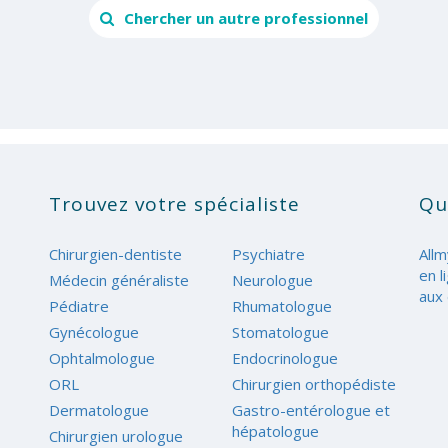
Chercher un autre professionnel
Trouvez votre spécialiste
Qu
Chirurgien-dentiste
Psychiatre
Allm
en l
Médecin généraliste
Neurologue
aux 
Pédiatre
Rhumatologue
Gynécologue
Stomatologue
Ophtalmologue
Endocrinologue
ORL
Chirurgien orthopédiste
Dermatologue
Gastro-entérologue et
hépatologue
Chirurgien urologue