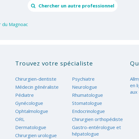
Chercher un autre professionnel
er du Magnoac
Trouvez votre spécialiste
Qu
Chirurgien-dentiste
Psychiatre
Allm
en l
Médecin généraliste
Neurologue
aux 
Pédiatre
Rhumatologue
Gynécologue
Stomatologue
Ophtalmologue
Endocrinologue
ORL
Chirurgien orthopédiste
Dermatologue
Gastro-entérologue et
hépatologue
Chirurgien urologue