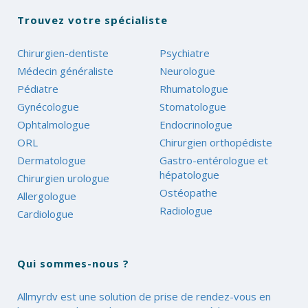
Trouvez votre spécialiste
Chirurgien-dentiste
Psychiatre
Médecin généraliste
Neurologue
Pédiatre
Rhumatologue
Gynécologue
Stomatologue
Ophtalmologue
Endocrinologue
ORL
Chirurgien orthopédiste
Dermatologue
Gastro-entérologue et
hépatologue
Chirurgien urologue
Ostéopathe
Allergologue
Radiologue
Cardiologue
Qui sommes-nous ?
Allmyrdv est une solution de prise de rendez-vous en