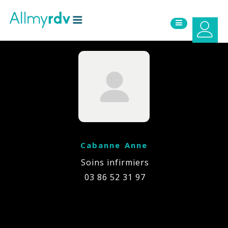
Aller au contenu
Sauter au menu principal
Cabanne Anne
Soins infirmiers
03 86 52 31 97