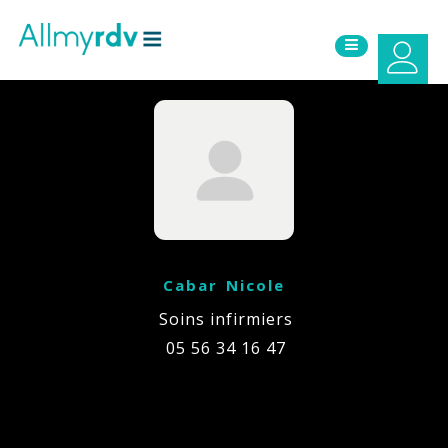
Aller au contenu
Sauter au menu principal
Cabar Nicole
Soins infirmiers
05 56 34 16 47