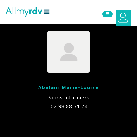
Aller au contenu
Sauter au menu principal
Abalain Marie-Louise
Soins infirmiers
02 98 88 71 74