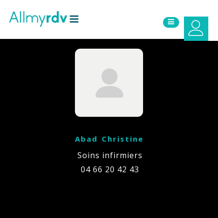
Aller au contenu
Sauter au menu principal
Abad Christine
Soins infirmiers
04 66 20 42 43