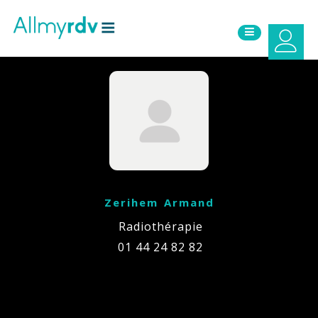
Aller au contenu
Sauter au menu principal
Zerihem Armand
Radiothérapie
01 44 24 82 82