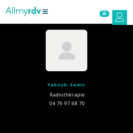
Aller au contenu
Sauter au menu principal
Yakoub Semir
Radiothérapie
04 76 97 68 70