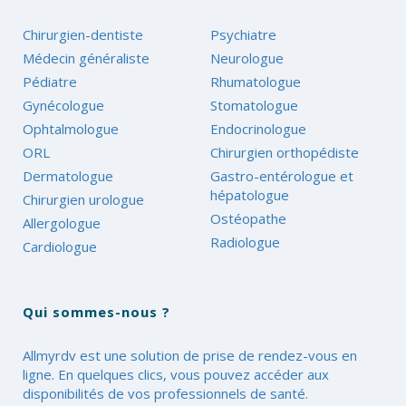
Chirurgien-dentiste
Psychiatre
Médecin généraliste
Neurologue
Pédiatre
Rhumatologue
Gynécologue
Stomatologue
Ophtalmologue
Endocrinologue
ORL
Chirurgien orthopédiste
Dermatologue
Gastro-entérologue et
hépatologue
Chirurgien urologue
Ostéopathe
Allergologue
Radiologue
Cardiologue
Qui sommes-nous ?
Allmyrdv est une solution de prise de rendez-vous en
ligne. En quelques clics, vous pouvez accéder aux
disponibilités de vos professionnels de santé.