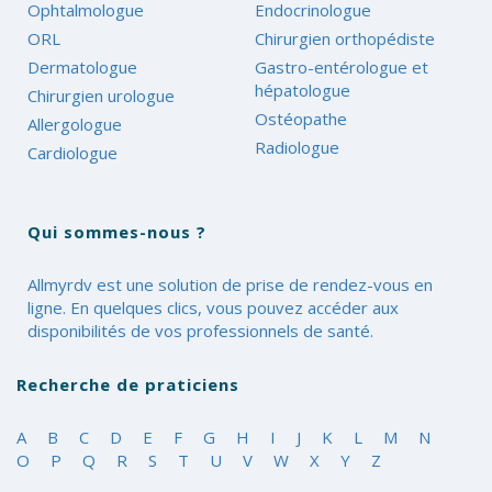
Ophtalmologue
Endocrinologue
ORL
Chirurgien orthopédiste
Dermatologue
Gastro-entérologue et
hépatologue
Chirurgien urologue
Ostéopathe
Allergologue
Radiologue
Cardiologue
Qui sommes-nous ?
Allmyrdv est une solution de prise de rendez-vous en
ligne. En quelques clics, vous pouvez accéder aux
disponibilités de vos professionnels de santé.
Recherche de praticiens
A
B
C
D
E
F
G
H
I
J
K
L
M
N
O
P
Q
R
S
T
U
V
W
X
Y
Z