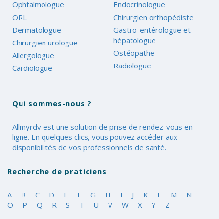
Ophtalmologue
Endocrinologue
ORL
Chirurgien orthopédiste
Dermatologue
Gastro-entérologue et
hépatologue
Chirurgien urologue
Ostéopathe
Allergologue
Radiologue
Cardiologue
Qui sommes-nous ?
Allmyrdv est une solution de prise de rendez-vous en
ligne. En quelques clics, vous pouvez accéder aux
disponibilités de vos professionnels de santé.
Recherche de praticiens
A
B
C
D
E
F
G
H
I
J
K
L
M
N
O
P
Q
R
S
T
U
V
W
X
Y
Z