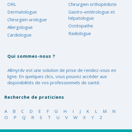
ORL
Chirurgien orthopédiste
Dermatologue
Gastro-entérologue et
hépatologue
Chirurgien urologue
Ostéopathe
Allergologue
Radiologue
Cardiologue
Qui sommes-nous ?
Allmyrdv est une solution de prise de rendez-vous en
ligne. En quelques clics, vous pouvez accéder aux
disponibilités de vos professionnels de santé.
Recherche de praticiens
A
B
C
D
E
F
G
H
I
J
K
L
M
N
O
P
Q
R
S
T
U
V
W
X
Y
Z