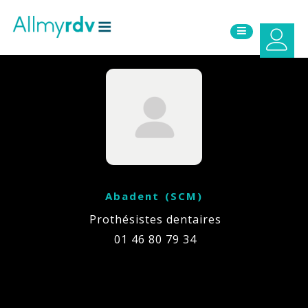
Aller au contenu
Sauter au menu principal
Abadent (SCM)
Prothésistes dentaires
01 46 80 79 34